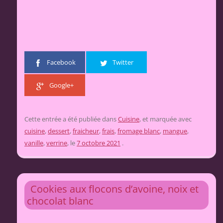
Facebook
Twitter
Google+
Cette entrée a été publiée dans
Cuisine
, et marquée avec
cuisine
,
dessert
,
fraicheur
,
frais
,
fromage blanc
,
mangue
,
vanille
,
verrine
, le
7 octobre 2021
.
Cookies aux flocons d’avoine, noix et
chocolat blanc