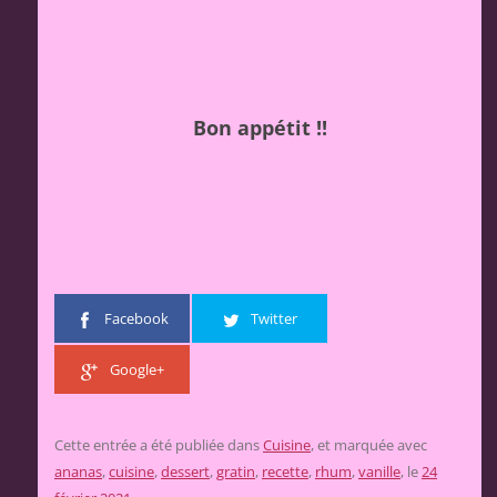
Bon appétit !!
Facebook
Twitter
Google+
Cette entrée a été publiée dans
Cuisine
, et marquée avec
ananas
,
cuisine
,
dessert
,
gratin
,
recette
,
rhum
,
vanille
, le
24