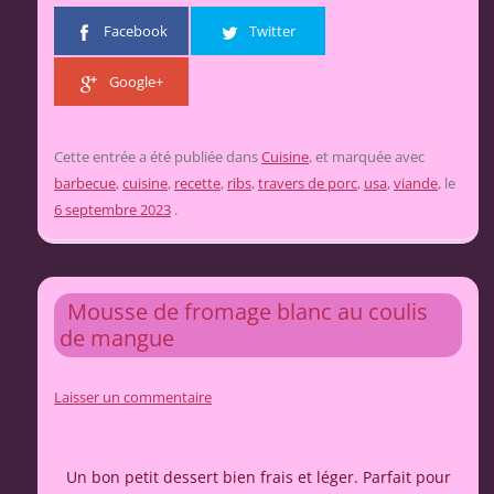
Facebook
Twitter
Google+
Cette entrée a été publiée dans
Cuisine
, et marquée avec
barbecue
,
cuisine
,
recette
,
ribs
,
travers de porc
,
usa
,
viande
, le
6 septembre 2023
.
Mousse de fromage blanc au coulis
de mangue
Laisser un commentaire
Un bon petit dessert bien frais et léger. Parfait pour