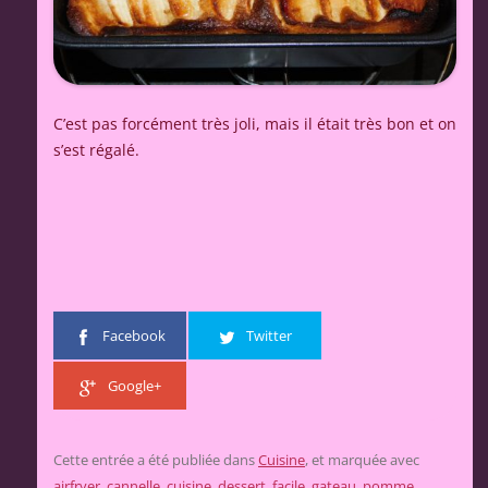
C’est pas forcément très joli, mais il était très bon et on
s’est régalé.
Facebook
Twitter
Google+
Cette entrée a été publiée dans
Cuisine
, et marquée avec
airfryer
,
cannelle
,
cuisine
,
dessert
,
facile
,
gateau
,
pomme
,