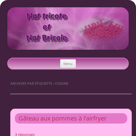
Nat tricote et Nat bricole
Aller
Menu
au
contenu
ARCHIVES PAR ÉTIQUETTE :
CUISINE
Gâteau aux pommes à l’airfryer
3 réponses