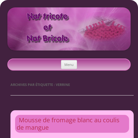
Nat tricote et Nat bricole
Aller
Menu
au
contenu
ARCHIVES PAR ÉTIQUETTE :
VERRINE
Mousse de fromage blanc au coulis
de mangue