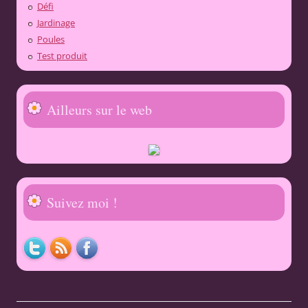
Défi
Jardinage
Poules
Test produit
Ailleurs sur le web
Suivez moi !