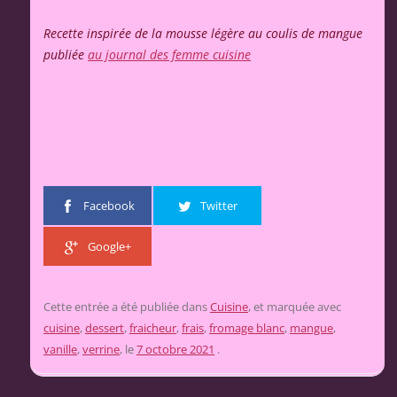
Recette inspirée de la mousse légère au coulis de mangue
publiée
au journal des femme cuisine
Facebook
Twitter
Google+
Cette entrée a été publiée dans
Cuisine
, et marquée avec
cuisine
,
dessert
,
fraicheur
,
frais
,
fromage blanc
,
mangue
,
vanille
,
verrine
, le
7 octobre 2021
.