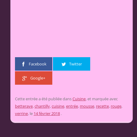
Facebook
Twitter
Google+
Cette entrée a été publiée dans
Cuisine
, et marquée avec
betterave
,
chantilly
,
cuisine
,
entrée
,
mousse
,
recette
,
rouge
,
verrine
, le
14 février 2018
.