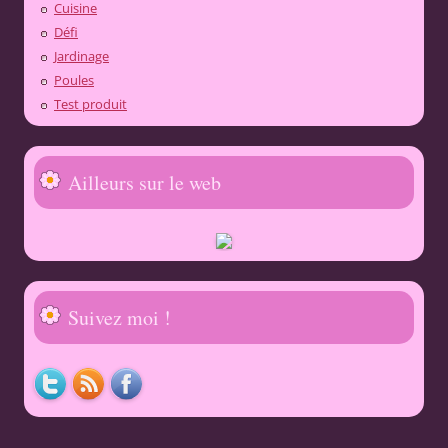
Cuisine
Défi
Jardinage
Poules
Test produit
Ailleurs sur le web
Suivez moi !