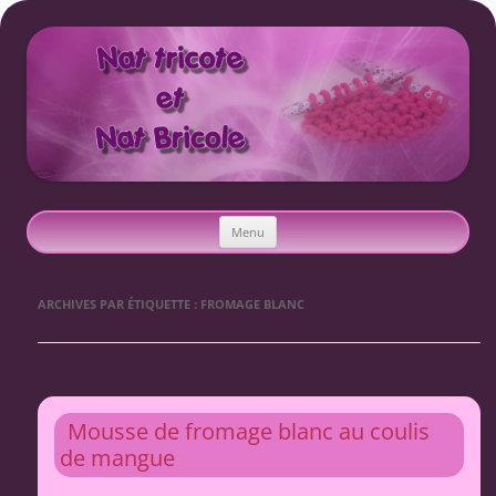
Nat tricote et Nat bricole
Aller
Menu
au
contenu
ARCHIVES PAR ÉTIQUETTE :
FROMAGE BLANC
Mousse de fromage blanc au coulis
de mangue