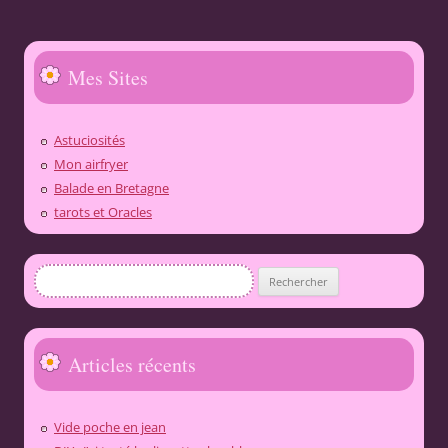
Mes Sites
Astuciosités
Mon airfryer
Balade en Bretagne
tarots et Oracles
Rechercher :
Articles récents
Vide poche en jean