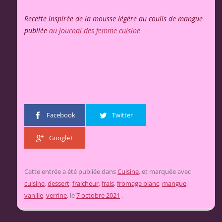
Recette inspirée de la mousse légère au coulis de mangue
publiée
au journal des femme cuisine
Facebook
Twitter
Google+
Cette entrée a été publiée dans
Cuisine
, et marquée avec
cuisine
,
dessert
,
fraicheur
,
frais
,
fromage blanc
,
mangue
,
vanille
,
verrine
, le
7 octobre 2021
.