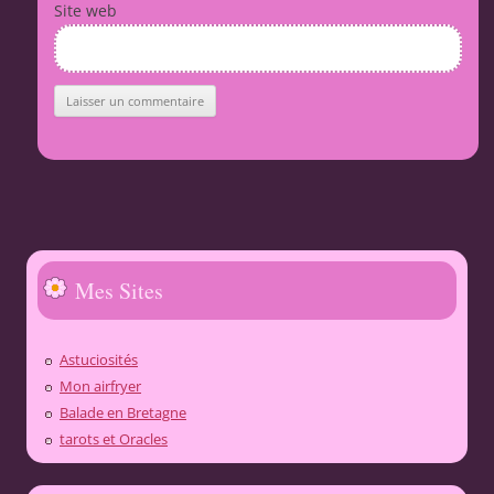
Site web
Mes Sites
Astuciosités
Mon airfryer
Balade en Bretagne
tarots et Oracles