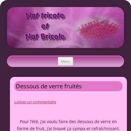
Nat tricote et Nat bricole
Aller
Menu
au
contenu
Dessous de verre fruités
Laisser un commentaire
Pour l’été, j’ai voulu faire des dessous de verre en
forme de fruit, j’ai trouvé ça sympa et rafraîchissant.