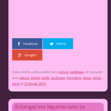
Facebook
Twitter
Google+
Cette entrée a été publiée dans
Astuce
,
Jardinage
, et marquée
avec
astuce
,
graine
,
jardin
,
jardinage
,
mini-serre
,
récup
,
semis
,
serre
, le
23 février 2018
.
Echangez vos légumes avec Le