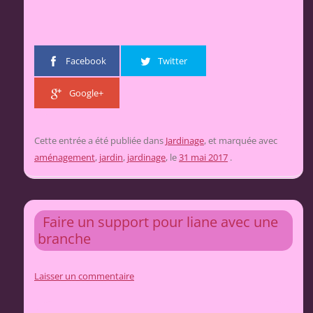
Facebook
Twitter
Google+
Cette entrée a été publiée dans
Jardinage
, et marquée avec
aménagement
,
jardin
,
jardinage
, le
31 mai 2017
.
Faire un support pour liane avec une
branche
Laisser un commentaire