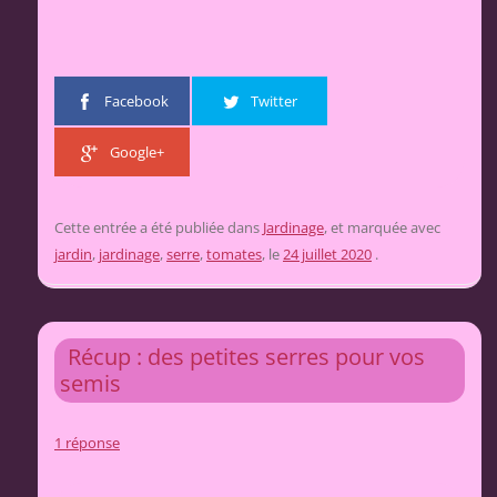
Facebook
Twitter
Google+
Cette entrée a été publiée dans
Jardinage
, et marquée avec
jardin
,
jardinage
,
serre
,
tomates
, le
24 juillet 2020
.
Récup : des petites serres pour vos
semis
1 réponse