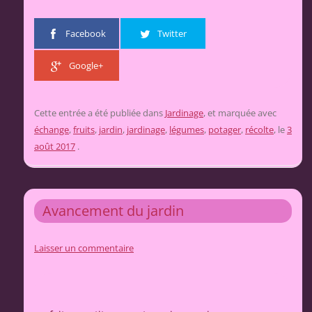
Facebook
Twitter
Google+
Cette entrée a été publiée dans
Jardinage
, et marquée avec
échange
,
fruits
,
jardin
,
jardinage
,
légumes
,
potager
,
récolte
, le
3
août 2017
.
Avancement du jardin
Laisser un commentaire