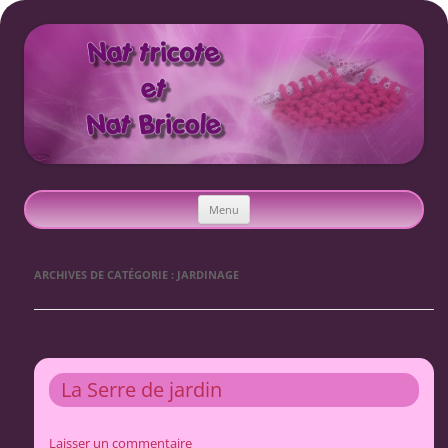
Nat tricote et Nat bricole
Aller
Menu
au
contenu
ARCHIVES DE CATÉGORIE :
JARDINAGE
La Serre de jardin
Laisser un commentaire