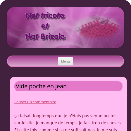
Nat tricote et Nat bricole
Aller
Menu
au
contenu
Vide poche en jean
Laisser un commentaire
ça faisait longtemps que je n’étais pas venue poster
sur le site, je manque de temps, je fais trop de choses.
Et cette fois, comme si ça ne suffisait pas, je me suis