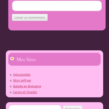
Mes Sites
Astuciosités
Mon airfryer
Balade en Bretagne
tarots et Oracles
Rechercher :