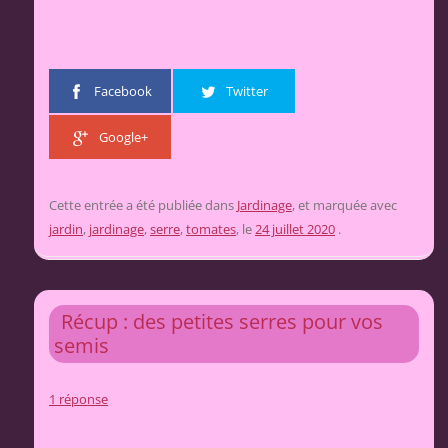
Facebook
Twitter
Google+
Cette entrée a été publiée dans
Jardinage
, et marquée avec
jardin
,
jardinage
,
serre
,
tomates
, le
24 juillet 2020
.
Récup : des petites serres pour vos
semis
1 réponse