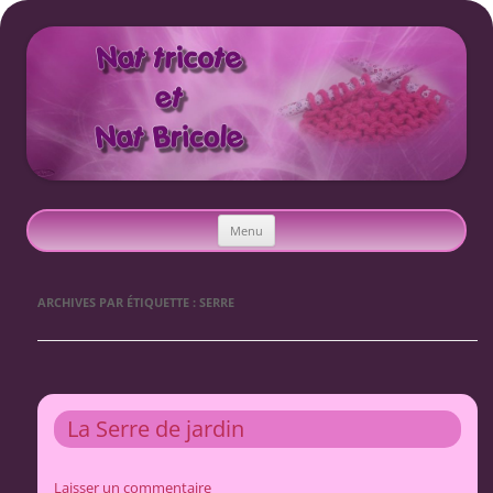
Nat tricote et Nat bricole
Aller
Menu
au
contenu
ARCHIVES PAR ÉTIQUETTE :
SERRE
La Serre de jardin
Laisser un commentaire