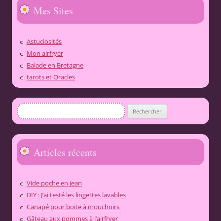
Mes Sites
Astuciosités
Mon airfryer
Balade en Bretagne
tarots et Oracles
Rechercher :
Articles récents
Vide poche en jean
DIY : J’ai testé les lingettes lavables
Canapé pour boite à mouchoirs
Gâteau aux pommes à l’airfryer