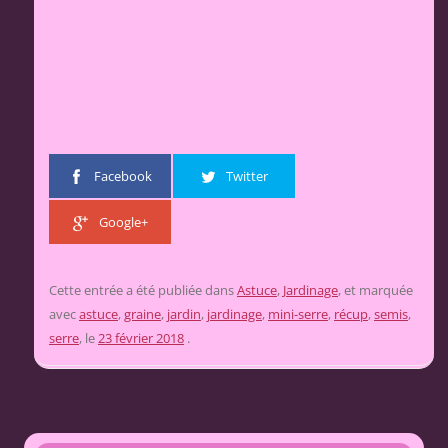
Facebook
Twitter
Google+
Cette entrée a été publiée dans
Astuce
,
Jardinage
, et marquée
avec
astuce
,
graine
,
jardin
,
jardinage
,
mini-serre
,
récup
,
semis
,
serre
, le
23 février 2018
.