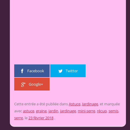
Facebook
Twitter
Google+
Cette entrée a été publiée dans
Astuce
,
Jardinage
, et marquée
avec
astuce
,
graine
,
jardin
,
jardinage
,
mini-serre
,
récup
,
semis
,
serre
, le
23 février 2018
.