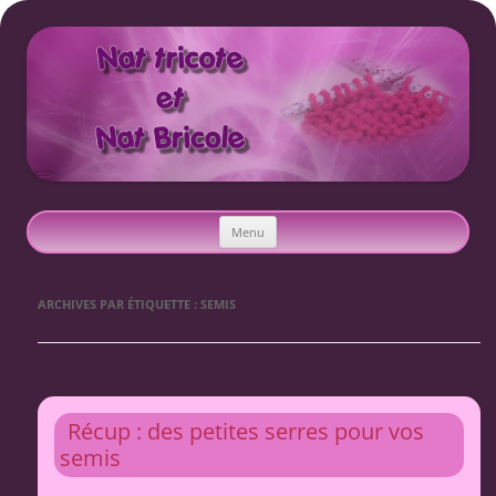
Nat tricote et Nat bricole
Aller
Menu
au
contenu
ARCHIVES PAR ÉTIQUETTE :
SEMIS
Récup : des petites serres pour vos
semis