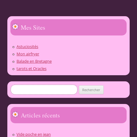
Mes Sites
Astuciosités
Mon airfryer
Balade en Bretagne
tarots et Oracles
Rechercher :
Articles récents
Vide poche en jean