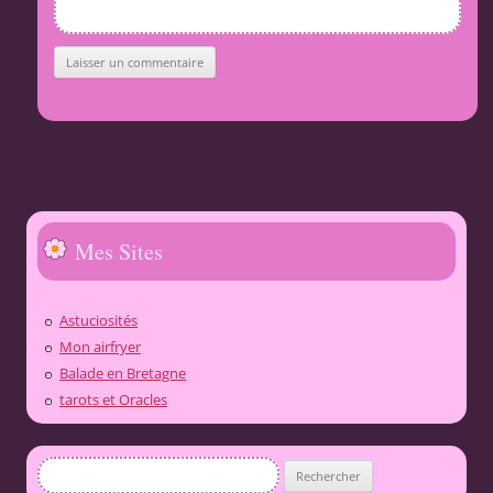
Mes Sites
Astuciosités
Mon airfryer
Balade en Bretagne
tarots et Oracles
Rechercher :