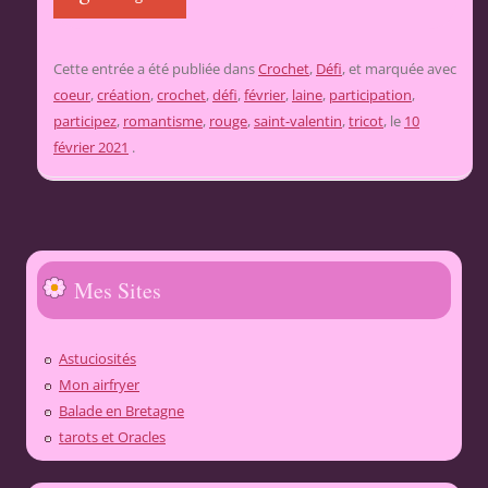
Cette entrée a été publiée dans
Crochet
,
Défi
, et marquée avec
coeur
,
création
,
crochet
,
défi
,
février
,
laine
,
participation
,
participez
,
romantisme
,
rouge
,
saint-valentin
,
tricot
, le
10
février 2021
.
Mes Sites
Astuciosités
Mon airfryer
Balade en Bretagne
tarots et Oracles