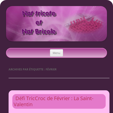
Nat tricote et Nat bricole
Aller
Menu
au
contenu
ARCHIVES PAR ÉTIQUETTE :
FÉVRIER
Défi TricCroc de Février : La Saint-
Valentin