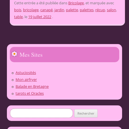
Cette entrée a été publiée dans
Bricolage
, et marquée avec
bois
,
bricolage
,
canapé
,
jardin
,
palette
,
palettes
,
récup
,
salon
,
table
, le
19 juillet 2022
.
Mes Sites
Astuciosités
Mon airfryer
Balade en Bretagne
tarots et Oracles
Rechercher :