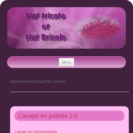
Nat tricote et Nat bricole
Aller
Menu
au
contenu
ARCHIVES PAR ÉTIQUETTE :
SALON
Canapé en palette 2.0
Laisser un commentaire