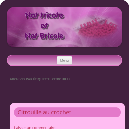
Nat tricote et Nat bricole
Aller
Menu
au
contenu
ARCHIVES PAR ÉTIQUETTE :
CITROUILLE
Citrouille au crochet
Laisser un commentaire