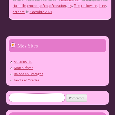
citrouille
,
crochet
,
déco
,
décoration
,
diy
,
fête
,
Halloween
,
laine
,
octobre
, le
5 octobre 2021
.
Mes Sites
Astuciosités
Mon airfryer
Balade en Bretagne
tarots et Oracles
Rechercher :