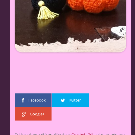
Facebook
Twitter
Google+
Cette entrée a été publiée dans
Crochet
,
Défi
, et marquée avec