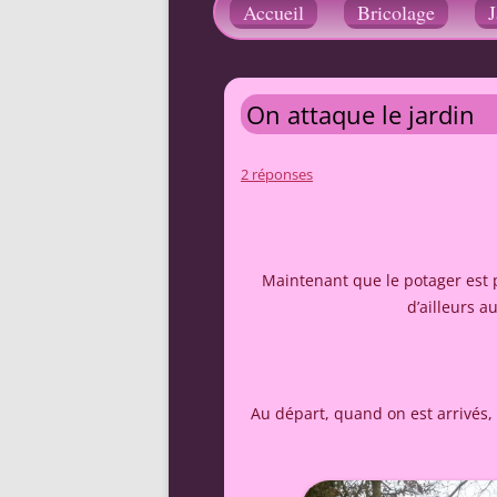
Accueil
Bricolage
J
On attaque le jardin
2 réponses
Maintenant que le potager est p
d’ailleurs a
Au départ, quand on est arrivés, 