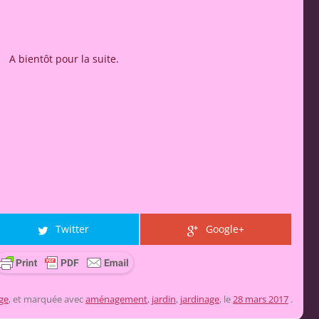
A bientôt pour la suite.
Twitter
Google+
ge
, et marquée avec
aménagement
,
jardin
,
jardinage
, le
28 mars 2017
.