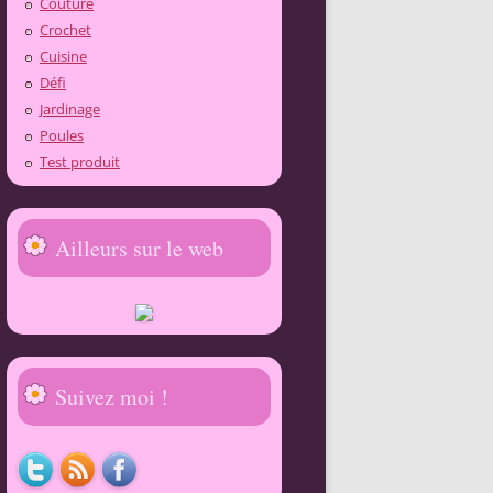
Couture
Crochet
Cuisine
Défi
Jardinage
Poules
Test produit
Ailleurs sur le web
Suivez moi !