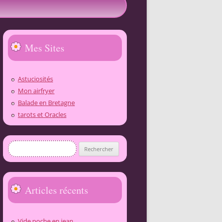
Mes Sites
Astuciosités
Mon airfryer
Balade en Bretagne
tarots et Oracles
Rechercher :
Articles récents
Vide poche en jean