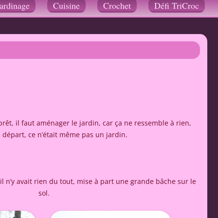
ardinage
Cuisine
Crochet
Défi TriCroc
au
contenu
rêt, il faut aménager le jardin, car ça ne ressemble à rien,
u départ, ce n’était même pas un jardin.
il n’y avait rien du tout, mise à part une grande bâche sur le
sol.