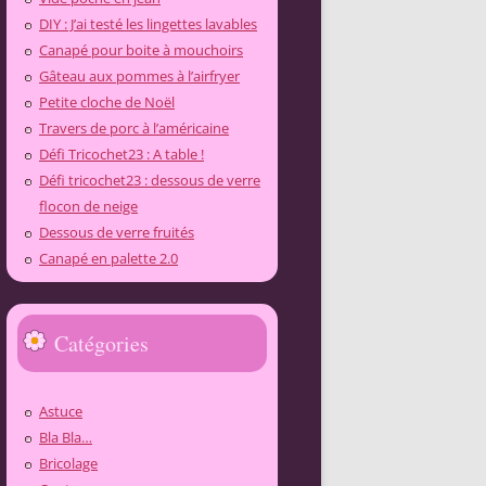
DIY : J’ai testé les lingettes lavables
Canapé pour boite à mouchoirs
Gâteau aux pommes à l’airfryer
Petite cloche de Noël
Travers de porc à l’américaine
Défi Tricochet23 : A table !
Défi tricochet23 : dessous de verre
flocon de neige
Dessous de verre fruités
Canapé en palette 2.0
Catégories
Astuce
Bla Bla…
Bricolage