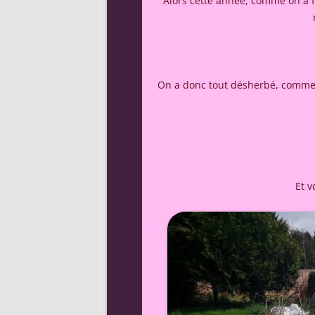
Alors cette année, comme on a fa
On a donc tout désherbé, comme on
Et v