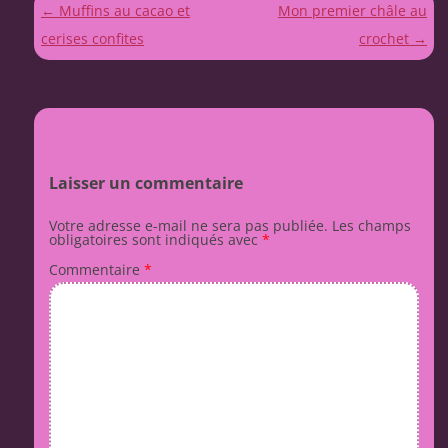
Navigation
←
Muffins au cacao et
Mon premier châle au
des
cerises confites
crochet
→
articles
Laisser un commentaire
Votre adresse e-mail ne sera pas publiée.
Les champs
obligatoires sont indiqués avec
*
Commentaire
*