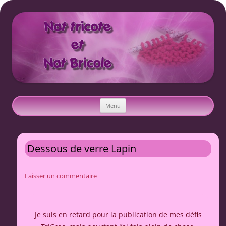
Nat tricote et Nat bricole
Aller
Menu
au
contenu
Dessous de verre Lapin
Laisser un commentaire
Je suis en retard pour la publication de mes défis