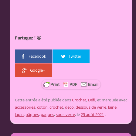
Partagez ! 🙂
Facebook
Twitter
Google+
Cette entrée a été publiée dans
Crochet
,
Défi
, et marquée avec
accessoires
,
coton
,
crochet
,
déco
,
dessous de verre
,
laine
,
lapin
,
pâques
,
paques
,
sous-verre
, le
25 août 2021
.